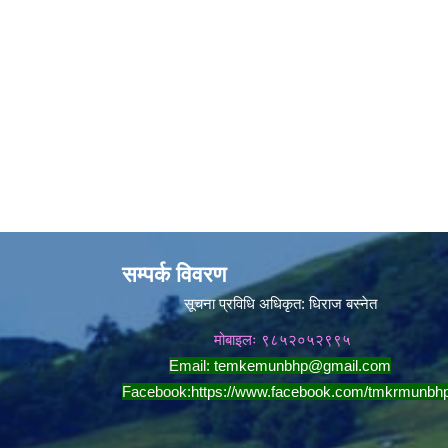
सम्पर्क विवरण
सूचना प्रविधि अधिकृत:
धिराज बस्नेत
मोबाइलः ९८५२०५२९९५
Email:
temkemunbhp@gmail.com
Facebook:
https://www.facebook.com/tmkrmunbh