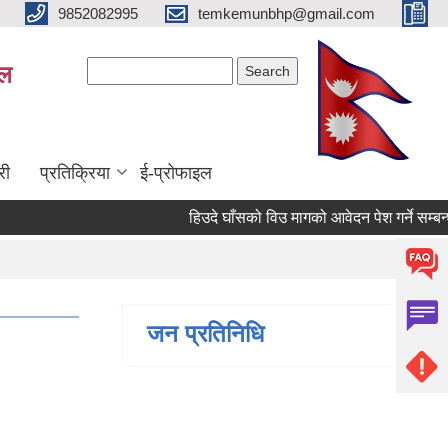
9852082995
temkemunbhp@gmail.com
Search form
Search
ाल
री
प्रतिक्रिया
ई-प्रोफाइल
हिउदे घाँसको विउ मागको आवेदन पेश गर्ने सम्बन्धी भे
जन प्रतिनिधि