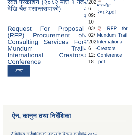
स्वत प्रकाशन (२०८२ माघ १ गते
२/
202
माघ-चैत
देखि चैत मसान्तसम्मको)
८
6 -
२०८२.pdf
३
09:
10
Request For Proposal
03/
RFP for
(RFP) Procurement of
८
02/
Mundum Trail
Consulting Services For
२/
202
International
Mundum Trail
८
6 -
Creators
International Creators
३
12:
Conference
Conference
18
.pdf
अन्य
ऐन, कानुन तथा निर्देशिका
टेम्केमैयुङ गाउँपालिकाको छात्रवृत्ति वितरण कार्यविधि-२०८२