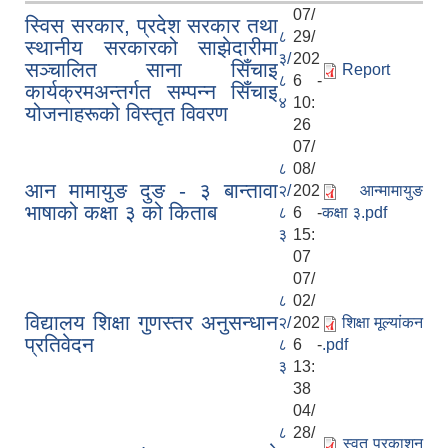
07/
स्विस सरकार, प्रदेश सरकार तथा
८
29/
स्थानीय सरकारको साझेदारीमा
३/
202
सञ्चालित साना सिँचाइ
Report
८
6 -
कार्यक्रमअन्तर्गत सम्पन्न सिँचाइ
४
10:
योजनाहरूको विस्तृत विवरण
26
07/
८
08/
आन मामायुङ दुङ - ३ बान्तावा
२/
202
आन्मामायुङ
भाषाको कक्षा ३ को किताब
८
6 -
कक्षा ३.pdf
३
15:
07
07/
८
02/
विद्यालय शिक्षा गुणस्तर अनुसन्धान
२/
202
शिक्षा मूल्यांकन
प्रतिवेदन
८
6 -
.pdf
३
13:
38
04/
८
28/
स्वत प्रकाशन