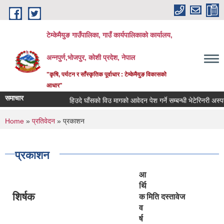
Skip to main content
टेम्केमैयुङ गाउँपालिका, गाउँ कार्यपालिकाको कार्यालय,
अन्नपुर्ण,भोजपुर, कोशी प्रदेश, नेपाल
"कृषि, पर्यटन र साँस्कृतिक पूर्वाधार : टेम्केमैयुङ विकासको
आधार"
समाचार
हिउदे घाँसको विउ मागको आवेदन पेश गर्ने सम्बन्धी भेटेरिनरी अस्पता
You are here
Home
»
प्रतिवेदन
» प्रकाशन
प्रकाशन
आ
र्थि
शिर्षक
क
मिति
दस्तावेज
व
र्ष