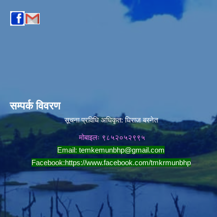
सम्पर्क विवरण
सूचना प्रविधि अधिकृत:
धिराज बस्नेत
मोबाइलः ९८५२०५२९९५
Email:
temkemunbhp@gmail.com
Facebook:
https://www.facebook.com/tmkrmunbhp