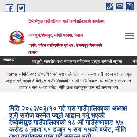
Skip to main content
टेम्केमैयुङ गाउँपालिका, गाउँ कार्यपालिकाको कार्यालय,
अन्नपुर्ण,भोजपुर, कोशी प्रदेश, नेपाल
"कृषि, पर्यटन र साँस्कृतिक पूर्वाधार : टेम्केमैयुङ विकासको
आधार"
समाचार
घरधुरी, मालपोत तथा व्यवसाय नविकरण दस्तुर सम्बन्धी सूचना
मौजुदा स
You are here
Home
» मिति २०८२/०३/१० गते यस गाउँपालिकाका अध्यक्ष श्री सरोज बस्नेत ज्यूले
आह्वान गर्नु भएको टेम्केमैयुङ गाउँपालिकाको १८ ‌औं गाउँसभाबाट ५७ करोड ८ लाख ५१
हजार १ सय १५को बजेट, नीति तथा कार्यक्रम पास गर्दै सम्पन्न भयो
मिति २०८२/०३/१० गते यस गाउँपालिकाका अध्यक्ष
श्री सरोज बस्नेत ज्यूले आह्वान गर्नु भएको
टेम्केमैयुङ गाउँपालिकाको १८ ‌औं गाउँसभाबाट ५७
करोड ८ लाख ५१ हजार १ सय १५को बजेट, नीति
तथा कार्यक्रम पास गर्दै सम्पन्न भयो